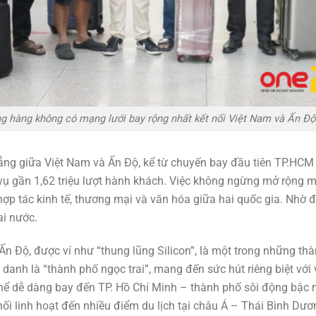
ãng hàng không có mạng lưới bay rộng nhất kết nối Việt Nam và Ấn Độ
hẳng giữa Việt Nam và Ấn Độ, kể từ chuyến bay đầu tiên TP.HC
 vụ gần 1,62 triệu lượt hành khách. Việc không ngừng mở rộng 
hợp tác kinh tế, thương mại và văn hóa giữa hai quốc gia. Nhờ 
ai nước.
 Độ, được ví như “thung lũng Silicon”, là một trong những thà
anh là “thành phố ngọc trai”, mang đến sức hút riêng biệt với
thể dễ dàng bay đến TP. Hồ Chí Minh – thành phố sôi động bậc n
i linh hoạt đến nhiều điểm du lịch tại châu Á – Thái Bình Dư