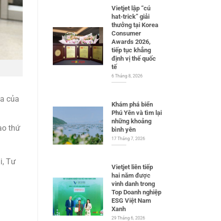
Vietjet lập “cú
hat-trick” giải
thưởng tại Korea
Consumer
Awards 2026,
tiếp tục khẳng
định vị thế quốc
tế
6 Tháng 8, 2026
ia của
Khám phá biển
Phú Yên và tìm lại
những khoảng
ào thứ
bình yên
17 Tháng 7, 2026
i, Tư
Vietjet liên tiếp
hai năm được
vinh danh trong
Top Doanh nghiệp
ESG Việt Nam
Xanh
29 Tháng 6, 2026