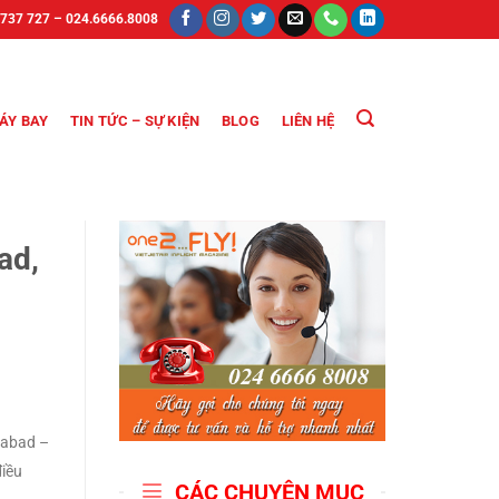
 737 727 – 024.6666.8008
ÁY BAY
TIN TỨC – SỰ KIỆN
BLOG
LIÊN HỆ
ad,
rabad –
điều
CÁC CHUYÊN MỤC