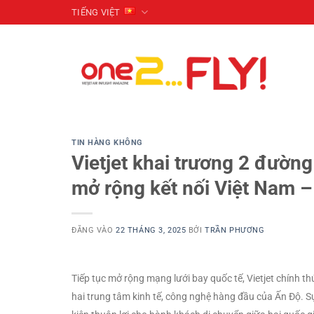
Bỏ
TIẾNG VIỆT
qua
nội
dung
TIN HÀNG KHÔNG
Vietjet khai trương 2 đườn
mở rộng kết nối Việt Nam 
ĐĂNG VÀO
22 THÁNG 3, 2025
BỞI
TRẦN PHƯƠNG
Tiếp tục mở rộng mạng lưới bay quốc tế, Vietjet chính 
hai trung tâm kinh tế, công nghệ hàng đầu của Ấn Độ. Sự