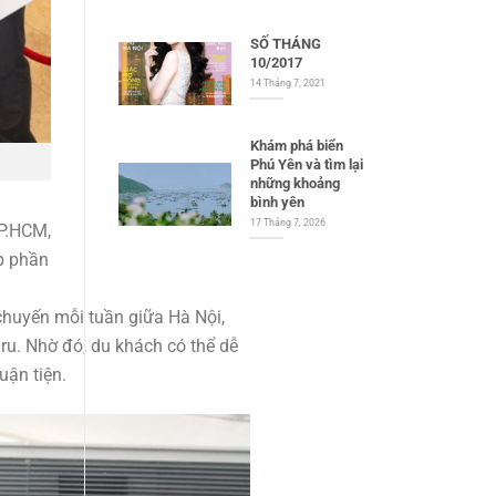
SỐ THÁNG
10/2017
14 Tháng 7, 2021
Khám phá biển
Phú Yên và tìm lại
những khoảng
bình yên
17 Tháng 7, 2026
TP.HCM,
p phần
chuyến mỗi tuần giữa Hà Nội,
u. Nhờ đó, du khách có thể dễ
uận tiện.