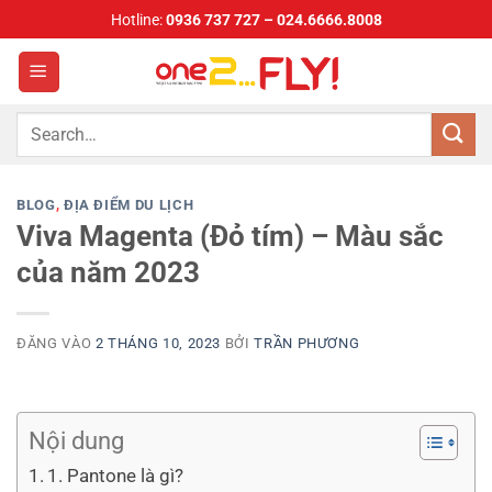
Bỏ
Hotline:
0936 737 727 – 024.6666.8008
qua
nội
dung
BLOG
,
ĐỊA ĐIỂM DU LỊCH
Viva Magenta (Đỏ tím) – Màu sắc
của năm 2023
ĐĂNG VÀO
2 THÁNG 10, 2023
BỞI
TRẦN PHƯƠNG
Nội dung
1. Pantone là gì?