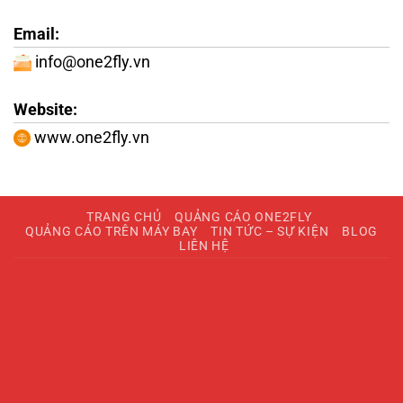
Email:
info@one2fly.vn
Website:
www.one2fly.vn
TRANG CHỦ
QUẢNG CÁO ONE2FLY
QUẢNG CÁO TRÊN MÁY BAY
TIN TỨC – SỰ KIỆN
BLOG
LIÊN HỆ