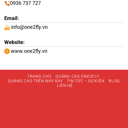
0936 737 727
Email:
info@one2fly.vn
Website:
www.one2fly.vn
TRANG CHỦ
QUẢNG CÁO ONE2FLY
QUẢNG CÁO TRÊN MÁY BAY
TIN TỨC – SỰ KIỆN
BLOG
LIÊN HỆ