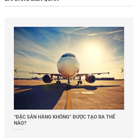
bỏ lỡ
“ĐẶC SẢN HÀNG KHÔNG” ĐƯỢC TẠO RA THẾ
NÀO?