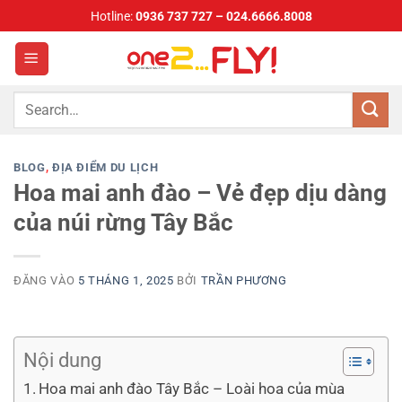
Bỏ
Hotline:
0936 737 727 – 024.6666.8008
qua
nội
dung
BLOG
,
ĐỊA ĐIỂM DU LỊCH
Hoa mai anh đào – Vẻ đẹp dịu dàng
của núi rừng Tây Bắc
ĐĂNG VÀO
5 THÁNG 1, 2025
BỞI
TRẦN PHƯƠNG
Nội dung
Hoa mai anh đào Tây Bắc – Loài hoa của mùa