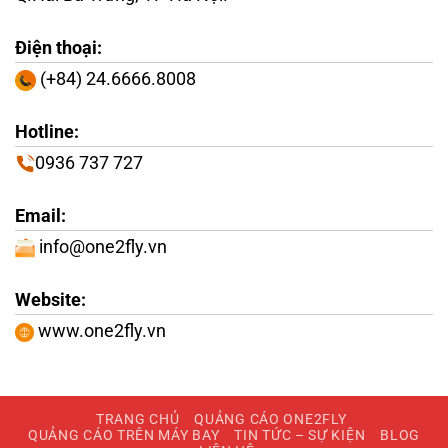
Điện thoại:
(+84) 24.6666.8008
Hotline:
0936 737 727
Email:
info@one2fly.vn
Website:
www.one2fly.vn
TRANG CHỦ
QUẢNG CÁO ONE2FLY
QUẢNG CÁO TRÊN MÁY BAY
TIN TỨC – SỰ KIỆN
BLOG