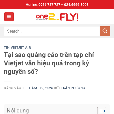
Bỏ
Hotline:
0936 737 727 – 024.6666.8008
qua
nội
dung
TIN VIETJET AIR
Tại sao quảng cáo trên tạp chí
Vietjet vẫn hiệu quả trong kỷ
nguyên số?
ĐĂNG VÀO
11 THÁNG 12, 2025
BỞI
TRẦN PHƯƠNG
Nội dung