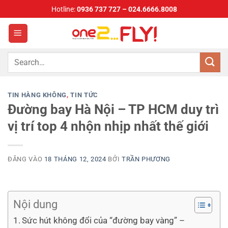
Bỏ
Hotline:
0936 737 727 – 024.6666.8008
qua
nội
dung
TIN HÀNG KHÔNG
,
TIN TỨC
Đường bay Hà Nội – TP HCM duy trì
vị trí top 4 nhộn nhịp nhất thế giới
ĐĂNG VÀO
18 THÁNG 12, 2024
BỞI
TRẦN PHƯƠNG
Nội dung
Sức hút không đổi của “đường bay vàng” –