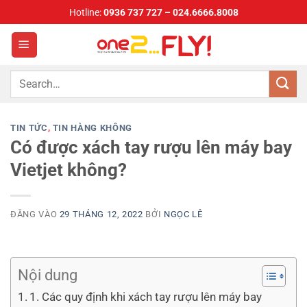
Bỏ
Hotline:
0936 737 727 – 024.6666.8008
qua
nội
dung
TIN TỨC
,
TIN HÀNG KHÔNG
Có được xách tay rượu lên máy bay
Vietjet không?
ĐĂNG VÀO
29 THÁNG 12, 2022
BỞI
NGỌC LÊ
Nội dung
1. Các quy định khi xách tay rượu lên máy bay