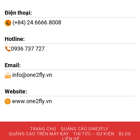
Điện thoại:
(+84) 24.6666.8008
Hotline:
0936 737 727
Email:
info@one2fly.vn
Website:
www.one2fly.vn
TRANG CHỦ
QUẢNG CÁO ONE2FLY
QUẢNG CÁO TRÊN MÁY BAY
TIN TỨC – SỰ KIỆN
BLOG
LIÊN HỆ