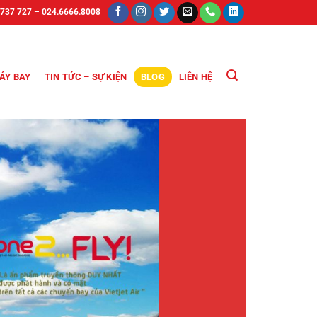
 737 727 – 024.6666.8008
ÁY BAY
TIN TỨC – SỰ KIỆN
BLOG
LIÊN HỆ