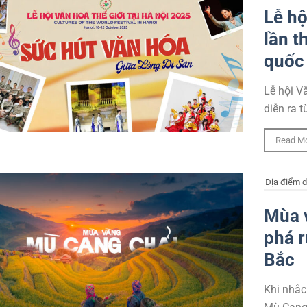
Lễ hộ
lần t
quốc
Lễ hội V
diễn ra t
Read M
Địa điểm d
Mùa 
phá r
Bắc
Khi nhắc