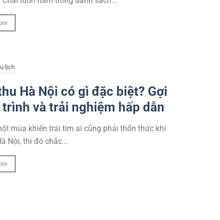
Chải luôn nằm trong danh sách...
ore
u lịch
hu Hà Nội có gì đặc biệt? Gợi
h trình và trải nghiệm hấp dẫn
ột mùa khiến trái tim ai cũng phải thổn thức khi
à Nội, thì đó chắc...
ore