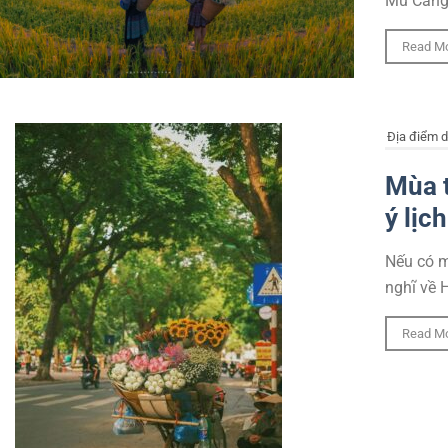
Mù Cang 
Read M
Địa điểm d
Mùa t
ý lịc
Nếu có m
nghĩ về H
Read M