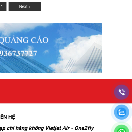
11
Next »
IÊN HỆ
ạp chí hàng không Vietjet Air - One2fly