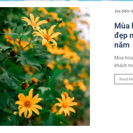
Địa điểm d
Mùa h
đẹp n
năm
Mùa hoa 
khách mon
Read M