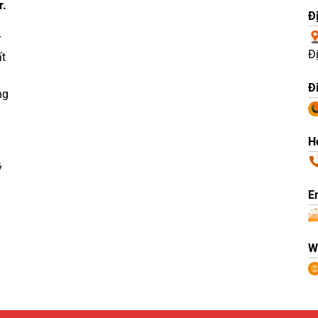
r.
Đị
r
Đ
ất
Đ
ng
Ho
ý
E
W