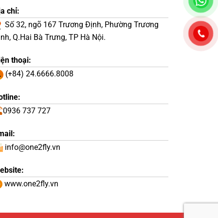
a chỉ:
Số 32, ngõ 167 Trương Định, Phường Trương
ịnh, Q.Hai Bà Trưng, TP Hà Nội.
iện thoại:
(+84) 24.6666.8008
tline:
0936 737 727
mail:
info@one2fly.vn
ebsite:
www.one2fly.vn