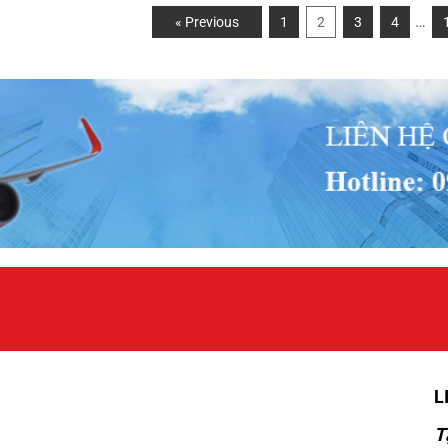
…
« Previous
1
2
3
4
L
T