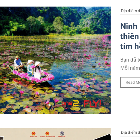
Địa điểm d
Ninh 
thiên
tím h
Bạn đã t
Mỗi năm,
Read M
Địa điểm d